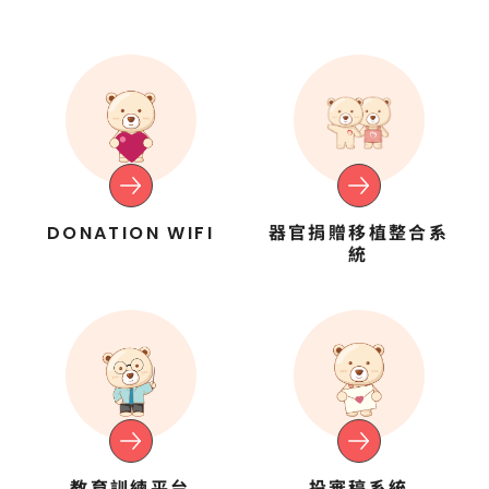
支持我們
速選單
常見問題
DONATION WIFI
器官捐贈移植整合系
統
教育訓練平台
投審稿系統