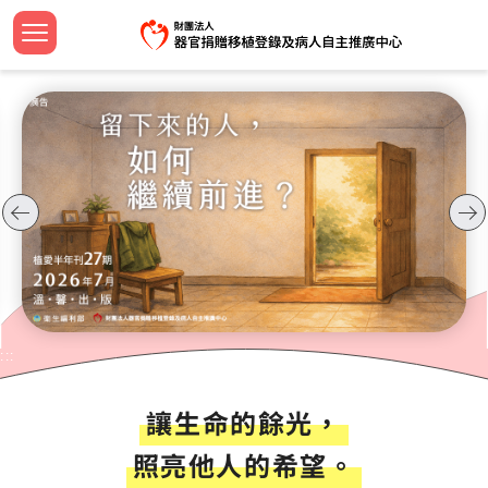
跳
到
主
認識中
設立緣
捐助章
新聞焦
法規命
器官捐
法規命
安寧病
影音專
設計小
簽署流
器官等
線上捐
招募訊
機構申
問與答
要
首頁
內
大事紀
組織團
工作計
教育新
器官勸
檢警友
預立醫
教育推
文宣品
中心年
社會責
服務分
合作成
容
關於我們
區
公開資
歷屆名
監察報
活動響
臺灣國
安寧療
植愛半
志工專
教育訓
塊
最新消息
資訊安
TOSRP
年度預
年度獎
家屬關
世界安
兒童繪
企業合
器官捐贈移植
受補助
公開徵
通報基
安寧緩
海報及
病人自主及安寧療護
資源共
:::
生命教育推廣
讓生命的餘光，
預立意願
照亮他人的希望。
統計資訊