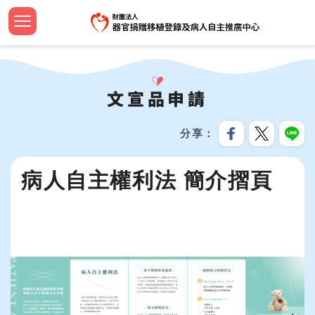
跳
到
主
認識中
設立緣
捐助章
新聞焦
法規命
器官捐
法規命
安寧病
影音專
設計小
簽署流
器官等
線上捐
招募訊
機構申
問與答
要
首頁
內
大事紀
組織團
工作計
教育新
器官勸
檢警友
預立醫
教育推
文宣品
中心年
社會責
服務分
合作成
容
文宣品申請
關於我們
區
公開資
歷屆名
監察報
活動響
臺灣國
安寧療
植愛半
志工專
教育訓
跳過此工具列
塊
最新消息
分享
資訊安
TOSRP
年度預
年度獎
家屬關
世界安
兒童繪
企業合
:::
器官捐贈移植
病人自主權利法 簡介摺頁
受補助
公開徵
通報基
安寧緩
海報及
病人自主及安寧療護
使用鍵盤Tab鍵移到此圖片輪播效果時，可使用鍵盤← →鍵來切換上
資源共
生命教育推廣
預立意願
統計資訊