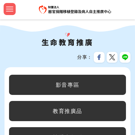
跳
到
主
認識中
設立緣
捐助章
新聞焦
法規命
器官捐
法規命
安寧病
影音專
設計小
簽署流
器官等
線上捐
招募訊
機構申
問與答
要
首頁
內
大事紀
組織團
工作計
教育新
器官勸
檢警友
預立醫
教育推
文宣品
中心年
社會責
服務分
合作成
容
生命教育推廣
關於我們
區
公開資
歷屆名
監察報
活動響
臺灣國
安寧療
植愛半
志工專
教育訓
跳過此工具列
塊
最新消息
分享
資訊安
TOSRP
年度預
年度獎
家屬關
世界安
兒童繪
企業合
:::
器官捐贈移植
目前在生命教育推廣單元，包含以下幾個分類：
受補助
公開徵
通報基
安寧緩
海報及
影音專區
病人自主及安寧療護
資源共
生命教育推廣
教育推廣品
預立意願
統計資訊