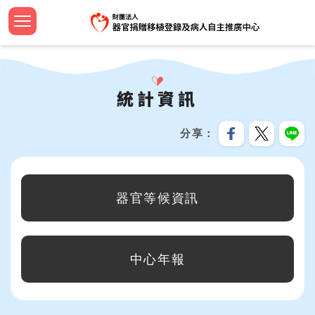
跳
到
主
認識中
設立緣
捐助章
新聞焦
法規命
器官捐
法規命
安寧病
影音專
設計小
簽署流
器官等
線上捐
招募訊
機構申
問與答
要
首頁
內
大事紀
組織團
工作計
教育新
器官勸
檢警友
預立醫
教育推
文宣品
中心年
社會責
服務分
合作成
容
統計資訊
關於我們
區
公開資
歷屆名
監察報
活動響
臺灣國
安寧療
植愛半
志工專
教育訓
跳過此工具列
塊
最新消息
分享
資訊安
TOSRP
年度預
年度獎
家屬關
世界安
兒童繪
企業合
:::
器官捐贈移植
目前在統計資訊單元，包含以下幾個分類：
受補助
公開徵
通報基
安寧緩
海報及
器官等候資訊
病人自主及安寧療護
資源共
生命教育推廣
中心年報
預立意願
統計資訊