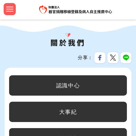
跳
到
主
認識中
設立緣
捐助章
新聞焦
法規命
器官捐
法規命
安寧病
影音專
設計小
簽署流
器官等
線上捐
招募訊
機構申
問與答
要
首頁
內
大事紀
組織團
工作計
教育新
器官勸
檢警友
預立醫
教育推
文宣品
中心年
社會責
服務分
合作成
容
關於我們
關於我們
區
公開資
歷屆名
監察報
活動響
臺灣國
安寧療
植愛半
志工專
教育訓
跳過此工具列
塊
最新消息
分享
資訊安
TOSRP
年度預
年度獎
家屬關
世界安
兒童繪
企業合
:::
器官捐贈移植
目前在關於我們單元，包含以下幾個分類：
受補助
公開徵
通報基
安寧緩
海報及
認識中心
病人自主及安寧療護
資源共
生命教育推廣
大事紀
預立意願
統計資訊