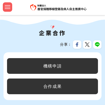
跳
到
主
認識中
設立緣
捐助章
新聞焦
法規命
器官捐
法規命
安寧病
影音專
設計小
簽署流
器官等
線上捐
招募訊
機構申
問與答
要
首頁
內
大事紀
組織團
工作計
教育新
器官勸
檢警友
預立醫
教育推
文宣品
中心年
社會責
服務分
合作成
容
企業合作
關於我們
區
公開資
歷屆名
監察報
活動響
臺灣國
安寧療
植愛半
志工專
教育訓
跳過此工具列
塊
最新消息
分享
資訊安
TOSRP
年度預
年度獎
家屬關
世界安
兒童繪
企業合
:::
器官捐贈移植
目前在企業合作單元，包含以下幾個分類：
受補助
公開徵
通報基
安寧緩
海報及
機構申請
病人自主及安寧療護
資源共
生命教育推廣
合作成果
預立意願
統計資訊