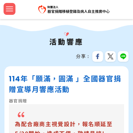
跳
到
主
認識中
設立緣
捐助章
新聞焦
法規命
器官捐
法規命
安寧病
影音專
設計小
簽署流
器官等
線上捐
招募訊
機構申
問與答
要
首頁
內
大事紀
組織團
工作計
教育新
器官勸
檢警友
預立醫
教育推
文宣品
中心年
社會責
服務分
合作成
容
活動響應
關於我們
區
公開資
歷屆名
監察報
活動響
臺灣國
安寧療
植愛半
志工專
教育訓
跳過此工具列
塊
最新消息
分享
資訊安
TOSRP
年度預
年度獎
家屬關
世界安
兒童繪
企業合
:::
器官捐贈移植
114年「願滿，圓滿 」全國器官捐
受補助
公開徵
通報基
安寧緩
海報及
病人自主及安寧療護
贈宣導月響應活動
資源共
生命教育推廣
器官捐贈
預立意願
為配合廠商主視覺設計，報名順延至
統計資訊