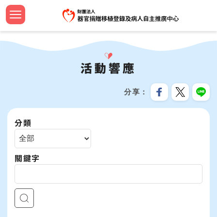
跳
到
主
認識中
設立緣
捐助章
新聞焦
法規命
器官捐
法規命
安寧病
影音專
設計小
簽署流
器官等
線上捐
招募訊
機構申
問與答
要
首頁
內
大事紀
組織團
工作計
教育新
器官勸
檢警友
預立醫
教育推
文宣品
中心年
社會責
服務分
合作成
容
活動響應
關於我們
區
公開資
歷屆名
監察報
活動響
臺灣國
安寧療
植愛半
志工專
教育訓
跳過此工具列
塊
最新消息
分享
資訊安
TOSRP
年度預
年度獎
家屬關
世界安
兒童繪
企業合
:::
器官捐贈移植
分類
受補助
公開徵
通報基
安寧緩
海報及
病人自主及安寧療護
關鍵字
資源共
生命教育推廣
預立意願
統計資訊