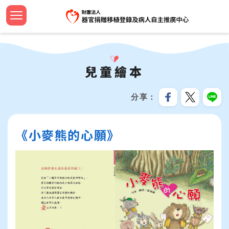
跳
到
主
認識中
設立緣
捐助章
新聞焦
法規命
器官捐
法規命
安寧病
影音專
設計小
簽署流
器官等
線上捐
招募訊
機構申
問與答
要
首頁
內
大事紀
組織團
工作計
教育新
器官勸
檢警友
預立醫
教育推
文宣品
中心年
社會責
服務分
合作成
容
兒童繪本
關於我們
區
公開資
歷屆名
監察報
活動響
臺灣國
安寧療
植愛半
志工專
教育訓
跳過此工具列
塊
最新消息
分享
資訊安
TOSRP
年度預
年度獎
家屬關
世界安
兒童繪
企業合
:::
器官捐贈移植
《小麥熊的心願》
受補助
公開徵
通報基
安寧緩
海報及
病人自主及安寧療護
資源共
生命教育推廣
預立意願
統計資訊