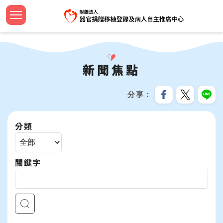
跳
到
主
認識中
設立緣
捐助章
新聞焦
法規命
器官捐
法規命
安寧病
影音專
設計小
簽署流
器官等
線上捐
招募訊
機構申
問與答
要
首頁
內
大事紀
組織團
工作計
教育新
器官勸
檢警友
預立醫
教育推
文宣品
中心年
社會責
服務分
合作成
容
新聞焦點
關於我們
區
公開資
歷屆名
監察報
活動響
臺灣國
安寧療
植愛半
志工專
教育訓
跳過此工具列
塊
最新消息
分享
資訊安
TOSRP
年度預
年度獎
家屬關
世界安
兒童繪
企業合
:::
器官捐贈移植
分類
受補助
公開徵
通報基
安寧緩
海報及
病人自主及安寧療護
關鍵字
資源共
生命教育推廣
預立意願
統計資訊