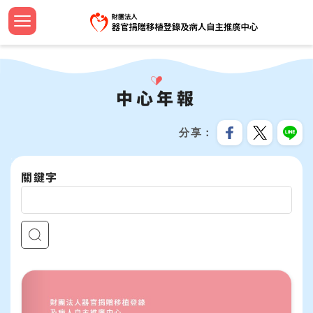
跳
到
主
認識中
設立緣
捐助章
新聞焦
法規命
器官捐
法規命
安寧病
影音專
設計小
簽署流
器官等
線上捐
招募訊
機構申
問與答
要
首頁
內
大事紀
組織團
工作計
教育新
器官勸
檢警友
預立醫
教育推
文宣品
中心年
社會責
服務分
合作成
容
中心年報
關於我們
區
公開資
歷屆名
監察報
活動響
臺灣國
安寧療
植愛半
志工專
教育訓
跳過此工具列
塊
最新消息
分享
資訊安
TOSRP
年度預
年度獎
家屬關
世界安
兒童繪
企業合
:::
器官捐贈移植
關鍵字
受補助
公開徵
通報基
安寧緩
海報及
病人自主及安寧療護
資源共
生命教育推廣
預立意願
統計資訊