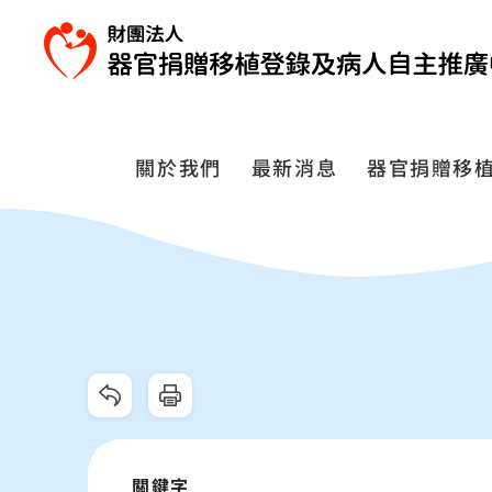
跳
到
主
要
內
容
關於我們
最新消息
器官捐贈移
區
塊
跳過此工具列
:::
關鍵字